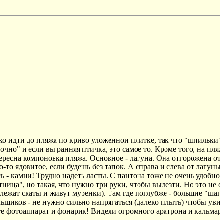
ко идти до пляжа по криво уложенной плитке, так что "шпильки" 
чно" и если вы ранняя птичка, это самое то. Кроме того, на пля
ересна компоновка пляжа. Основное - лагуна. Она отгорожена от
то ядовитое, если будешь без тапок. А справа и слева от лагуны
 - камни! Трудно надеть ласты. С пантона тоже не очень удобно.
стница", но такая, что нужно три руки, чтобы вылезти. Но это не
 лежат скаты и живут муренки). Там где поглубже - большие "ша
ьщиков - не нужно сильно напрягаться (далеко плыть) чтобы ув
те фотоаппарат и фонарик! Видели огромного аратрона и кальмар