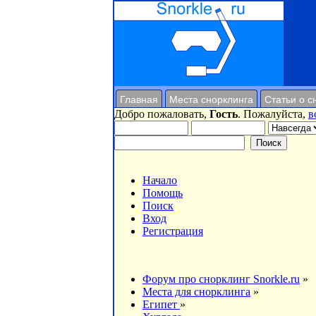
Главная
Места снорклинга
Статьи о с
Добро пожаловать,
Гость
. Пожалуйста,
в
Начало
Помощь
Поиск
Вход
Регистрация
Форум про снорклинг Snorkle.ru
»
Места для снорклинга
»
Египет
»