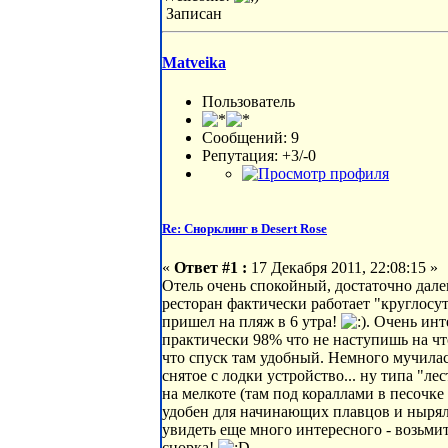
Записан
Matveika
Пользователь
Сообщений: 9
Репутация: +3/-0
Re: Снорклинг в Desert Rose
«
Ответ #1 :
17 Декабря 2011, 22:08:15 »
Отель очень спокойный, достаточно дале
ресторан фактически работает "круглосуто
пришел на пляж в 6 утра!
. Очень инт
практически 98% что не наступишь на что-
что спуск там удобный. Немного мучилась
снятое с лодки устройство... ну типа "ле
на мелкоте (там под кораллами в песочке
удобен для начинающих плавцов и нырял
увидеть еще много интересного - возьми
снорка!