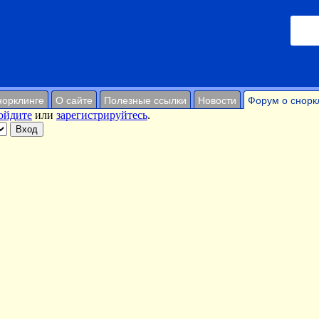
норклинге
О сайте
Полезные ссылки
Новости
Форум о снорк
ойдите
или
зарегистрируйтесь
.