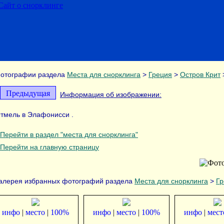
отографии раздела
Места для снорклинга
>
Греция
>
Остров Крит
Предыдущая
Информация об изображении:
тмель в Элафонисси .
Перейти в раздел "места для снорклинга"
Перейти на главную страницу
алерея избранных фотографий раздела
Места для снорклинга
>
Гр
инфо
|
место
|
100%
инфо
|
место
|
100%
инфо
|
мест