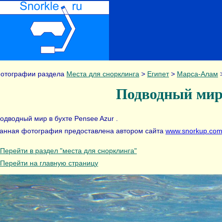
отографии раздела
Места для снорклинга
>
Египет
>
Марса-Алам
Подводный мир 
одводный мир в бухте Pensee Azur .
анная фотография предоставлена автором сайта
www.snorkup.com
Перейти в раздел "места для снорклинга"
Перейти на главную страницу