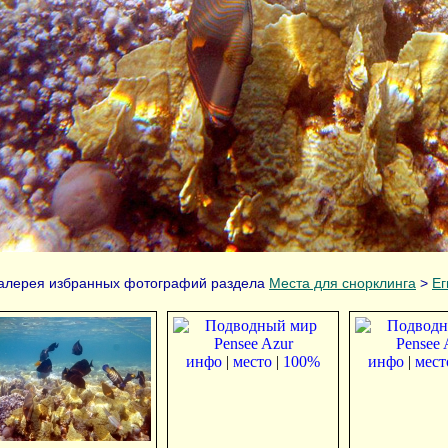
алерея избранных фотографий раздела
Места для снорклинга
>
Ег
инфо
|
место
|
100%
инфо
|
мест